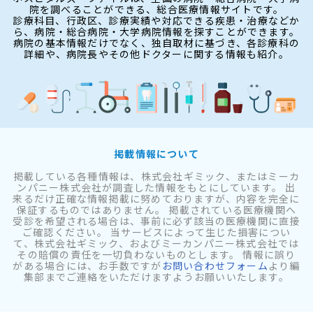
院を調べることができる、総合医療情報サイトです。
診療科目、行政区、診療実績や対応できる疾患・治療などか
ら、病院・総合病院・大学病院情報を探すことができます。
病院の基本情報だけでなく、独自取材に基づき、各診療科の
詳細や、病院長やその他ドクターに関する情報も紹介。
掲載情報について
掲載している各種情報は、株式会社ギミック、またはミーカ
ンパニー株式会社が調査した情報をもとにしています。 出
来るだけ正確な情報掲載に努めておりますが、内容を完全に
保証するものではありません。 掲載されている医療機関へ
受診を希望される場合は、事前に必ず該当の医療機関に直接
ご確認ください。 当サービスによって生じた損害につい
て、株式会社ギミック、およびミーカンパニー株式会社では
その賠償の責任を一切負わないものとします。 情報に誤り
がある場合には、お手数ですが
お問い合わせフォーム
より編
集部までご連絡をいただけますようお願いいたします。