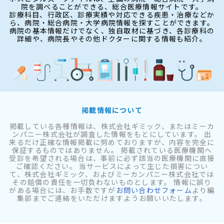
院を調べることができる、総合医療情報サイトです。
診療科目、行政区、診療実績や対応できる疾患・治療などか
ら、病院・総合病院・大学病院情報を探すことができます。
病院の基本情報だけでなく、独自取材に基づき、各診療科の
詳細や、病院長やその他ドクターに関する情報も紹介。
掲載情報について
掲載している各種情報は、株式会社ギミック、またはミーカ
ンパニー株式会社が調査した情報をもとにしています。 出
来るだけ正確な情報掲載に努めておりますが、内容を完全に
保証するものではありません。 掲載されている医療機関へ
受診を希望される場合は、事前に必ず該当の医療機関に直接
ご確認ください。 当サービスによって生じた損害につい
て、株式会社ギミック、およびミーカンパニー株式会社では
その賠償の責任を一切負わないものとします。 情報に誤り
がある場合には、お手数ですが
お問い合わせフォーム
より編
集部までご連絡をいただけますようお願いいたします。