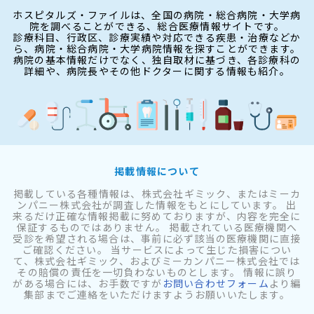
ホスピタルズ・ファイルは、全国の病院・総合病院・大学病
院を調べることができる、総合医療情報サイトです。
診療科目、行政区、診療実績や対応できる疾患・治療などか
ら、病院・総合病院・大学病院情報を探すことができます。
病院の基本情報だけでなく、独自取材に基づき、各診療科の
詳細や、病院長やその他ドクターに関する情報も紹介。
掲載情報について
掲載している各種情報は、株式会社ギミック、またはミーカ
ンパニー株式会社が調査した情報をもとにしています。 出
来るだけ正確な情報掲載に努めておりますが、内容を完全に
保証するものではありません。 掲載されている医療機関へ
受診を希望される場合は、事前に必ず該当の医療機関に直接
ご確認ください。 当サービスによって生じた損害につい
て、株式会社ギミック、およびミーカンパニー株式会社では
その賠償の責任を一切負わないものとします。 情報に誤り
がある場合には、お手数ですが
お問い合わせフォーム
より編
集部までご連絡をいただけますようお願いいたします。