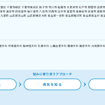
若葉区
千葉市緑区
千葉市美浜区
銚子市
市川市
船橋市
木更津市
松戸市
野田市
茂原
津市
浦安市
四街道市
袖ケ浦市
八街市
印西市
白井市
富里市
南房総市
匝瑳市
香取
十九里町
山武郡芝山町
山武郡横芝光町
長生郡一宮町
長生郡睦沢町
長生郡長生村
長
道外科
呼吸器外科
脳神経外科
乳腺外科
心臓血管外科
腫瘍外科
胸部外科
内視鏡外
悩みに寄り添うアプローチ
る
病気を知る