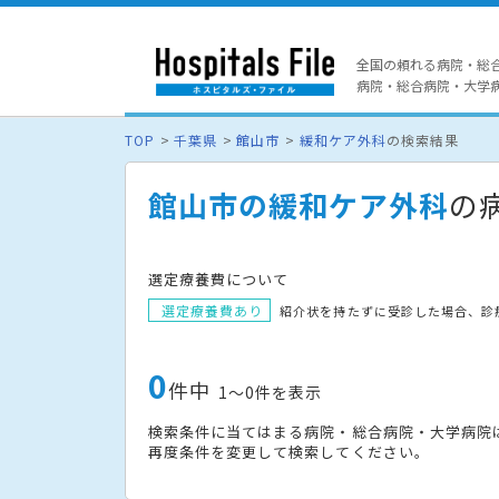
全国の頼れる病院・総
病院・総合病院・大学病院
TOP
千葉県
館山市
緩和ケア外科
の検索結果
館山市の緩和ケア外科
の
選定療養費について
選定療養費あり
紹介状を持たずに受診した場合、診
0
件中
1〜0件を表示
検索条件に当てはまる病院・総合病院・大学病院
再度条件を変更して検索してください。