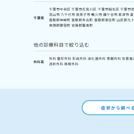
千葉市中央区
千葉市花見川区
千葉市稲毛区
千葉市
流山市
八千代市
我孫子市
鴨川市
鎌ケ谷市
君津市
富
千葉県
香取郡神崎町
香取郡多古町
香取郡東庄町
山武郡九
夷隅郡御宿町
安房郡鋸南町
他の診療科目で絞り込む
外科
整形外科
形成外科
消化器外科
胃腸外科
気管食
外科系
透析外科
移植外科
症状から調べ