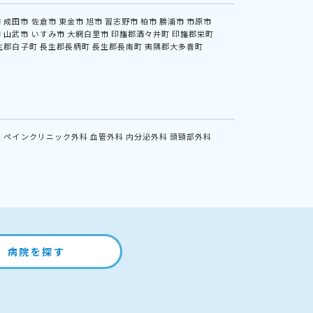
市
成田市
佐倉市
東金市
旭市
習志野市
柏市
勝浦市
市原市
市
山武市
いすみ市
大網白里市
印旛郡酒々井町
印旛郡栄町
生郡白子町
長生郡長柄町
長生郡長南町
夷隅郡大多喜町
科
ペインクリニック外科
血管外科
内分泌外科
頭頸部外科
病院を探す