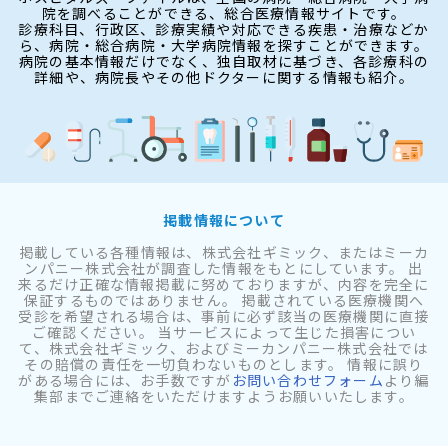
院を調べることができる、総合医療情報サイトです。
診療科目、行政区、診療実績や対応できる疾患・治療などか
ら、病院・総合病院・大学病院情報を探すことができます。
病院の基本情報だけでなく、独自取材に基づき、各診療科の
詳細や、病院長やその他ドクターに関する情報も紹介。
掲載情報について
掲載している各種情報は、株式会社ギミック、またはミーカ
ンパニー株式会社が調査した情報をもとにしています。 出
来るだけ正確な情報掲載に努めておりますが、内容を完全に
保証するものではありません。 掲載されている医療機関へ
受診を希望される場合は、事前に必ず該当の医療機関に直接
ご確認ください。 当サービスによって生じた損害につい
て、株式会社ギミック、およびミーカンパニー株式会社では
その賠償の責任を一切負わないものとします。 情報に誤り
がある場合には、お手数ですが
お問い合わせフォーム
より編
集部までご連絡をいただけますようお願いいたします。