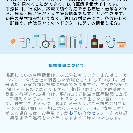
院を調べることができる、総合医療情報サイトです。
診療科目、行政区、診療実績や対応できる疾患・治療などか
ら、病院・総合病院・大学病院情報を探すことができます。
病院の基本情報だけでなく、独自取材に基づき、各診療科の
詳細や、病院長やその他ドクターに関する情報も紹介。
掲載情報について
掲載している各種情報は、株式会社ギミック、またはミーカ
ンパニー株式会社が調査した情報をもとにしています。 出
来るだけ正確な情報掲載に努めておりますが、内容を完全に
保証するものではありません。 掲載されている医療機関へ
受診を希望される場合は、事前に必ず該当の医療機関に直接
ご確認ください。 当サービスによって生じた損害につい
て、株式会社ギミック、およびミーカンパニー株式会社では
その賠償の責任を一切負わないものとします。 情報に誤り
がある場合には、お手数ですが
お問い合わせフォーム
より編
集部までご連絡をいただけますようお願いいたします。