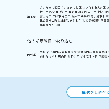
さいたま市西区
さいたま市北区
さいたま市大宮区
行田市
秩父市
所沢市
飯能市
加須市
本庄市
東松山市
富士見市
三郷市
蓮田市
坂戸市
幸手市
鶴ヶ島市
日高
埼玉県
比企郡鳩山町
比企郡ときがわ町
秩父郡横瀬町
秩父
北葛飾郡松伏町
他の診療科目で絞り込む
内科
消化器内科
胃腸内科
気管食道内科
呼吸器内科
内科系
脳神経内科
肝臓内科
緩和ケア内科
老年内科
疼痛緩
症状から調べ