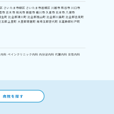
区
さいたま市緑区
さいたま市岩槻区
川越市
熊谷市
川口市
霞市
志木市
和光市
新座市
桶川市
久喜市
北本市
八潮市
越生町
比企郡滑川町
比企郡嵐山町
比企郡川島町
比企郡吉見町
児玉郡上里町
大里郡寄居町
南埼玉郡宮代町
北葛飾郡杉戸町
方内科
ペインクリニック内科
内分泌内科
代謝内科
女性内科
病院を探す