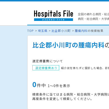
全国の頼れる病院・総
病院・総合病院・大学病院
TOP
埼玉県
比企郡小川町
腫瘍内科
の検索結果
比企郡小川町の腫瘍内科
選定療養費について
選定療養費あり
紹介状を持たずに受診した場合、診
0
件中
1〜0件を表示
検索条件に当てはまる病院・総合病院・大学病院
再度条件を変更して検索してください。