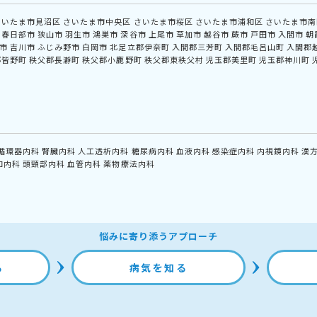
さいたま市見沼区
さいたま市中央区
さいたま市桜区
さいたま市浦和区
さいたま市南
春日部市
狭山市
羽生市
鴻巣市
深谷市
上尾市
草加市
越谷市
蕨市
戸田市
入間市
朝
市
吉川市
ふじみ野市
白岡市
北足立郡伊奈町
入間郡三芳町
入間郡毛呂山町
入間郡
郡皆野町
秩父郡長瀞町
秩父郡小鹿野町
秩父郡東秩父村
児玉郡美里町
児玉郡神川町
循環器内科
腎臓内科
人工透析内科
糖尿病内科
血液内科
感染症内科
内視鏡内科
漢
和内科
頭頸部内科
血管内科
薬物療法内科
悩みに寄り添うアプローチ
る
病気を知る