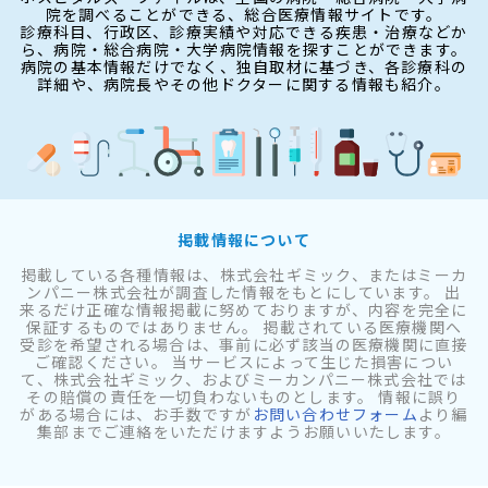
院を調べることができる、総合医療情報サイトです。
診療科目、行政区、診療実績や対応できる疾患・治療などか
ら、病院・総合病院・大学病院情報を探すことができます。
病院の基本情報だけでなく、独自取材に基づき、各診療科の
詳細や、病院長やその他ドクターに関する情報も紹介。
掲載情報について
掲載している各種情報は、株式会社ギミック、またはミーカ
ンパニー株式会社が調査した情報をもとにしています。 出
来るだけ正確な情報掲載に努めておりますが、内容を完全に
保証するものではありません。 掲載されている医療機関へ
受診を希望される場合は、事前に必ず該当の医療機関に直接
ご確認ください。 当サービスによって生じた損害につい
て、株式会社ギミック、およびミーカンパニー株式会社では
その賠償の責任を一切負わないものとします。 情報に誤り
がある場合には、お手数ですが
お問い合わせフォーム
より編
集部までご連絡をいただけますようお願いいたします。