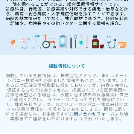
院を調べることができる、総合医療情報サイトです。
診療科目、行政区、診療実績や対応できる疾患・治療などか
ら、病院・総合病院・大学病院情報を探すことができます。
病院の基本情報だけでなく、独自取材に基づき、各診療科の
詳細や、病院長やその他ドクターに関する情報も紹介。
掲載情報について
掲載している各種情報は、株式会社ギミック、またはミーカ
ンパニー株式会社が調査した情報をもとにしています。 出
来るだけ正確な情報掲載に努めておりますが、内容を完全に
保証するものではありません。 掲載されている医療機関へ
受診を希望される場合は、事前に必ず該当の医療機関に直接
ご確認ください。 当サービスによって生じた損害につい
て、株式会社ギミック、およびミーカンパニー株式会社では
その賠償の責任を一切負わないものとします。 情報に誤り
がある場合には、お手数ですが
お問い合わせフォーム
より編
集部までご連絡をいただけますようお願いいたします。