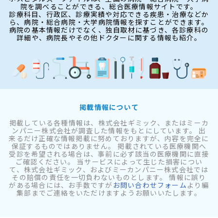
院を調べることができる、総合医療情報サイトです。
診療科目、行政区、診療実績や対応できる疾患・治療などか
ら、病院・総合病院・大学病院情報を探すことができます。
病院の基本情報だけでなく、独自取材に基づき、各診療科の
詳細や、病院長やその他ドクターに関する情報も紹介。
掲載情報について
掲載している各種情報は、株式会社ギミック、またはミーカ
ンパニー株式会社が調査した情報をもとにしています。 出
来るだけ正確な情報掲載に努めておりますが、内容を完全に
保証するものではありません。 掲載されている医療機関へ
受診を希望される場合は、事前に必ず該当の医療機関に直接
ご確認ください。 当サービスによって生じた損害につい
て、株式会社ギミック、およびミーカンパニー株式会社では
その賠償の責任を一切負わないものとします。 情報に誤り
がある場合には、お手数ですが
お問い合わせフォーム
より編
集部までご連絡をいただけますようお願いいたします。