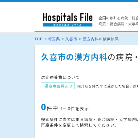
全国の頼れる病院・総
病院・総合病院・大学病院
TOP
埼玉県
久喜市
漢方内科
の検索結果
久喜市の漢方内科
の病院
選定療養費について
選定療養費あり
紹介状を持たずに受診した場合、診
0
件中
1〜0件を表示
検索条件に当てはまる病院・総合病院・大学病院
再度条件を変更して検索してください。