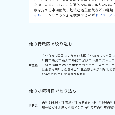
を指します。さらに、先進的な医療に取り組む国
療を支える中核病院、地域密着型病院などの種類
イル
、「クリニック」を検索するのが
ドクターズ
他の行政区で絞り込む
さいたま市西区
さいたま市北区
さいたま市大宮区
行田市
秩父市
所沢市
飯能市
加須市
本庄市
東松山市
三郷市
蓮田市
坂戸市
幸手市
鶴ヶ島市
日高市
吉川市
埼玉県
比企郡吉見町
比企郡鳩山町
比企郡ときがわ町
秩父
北葛飾郡杉戸町
北葛飾郡松伏町
他の診療科目で絞り込む
内科
消化器内科
胃腸内科
気管食道内科
呼吸器内科
内科系
脳神経内科
肝臓内科
緩和ケア内科
老年内科
疼痛緩