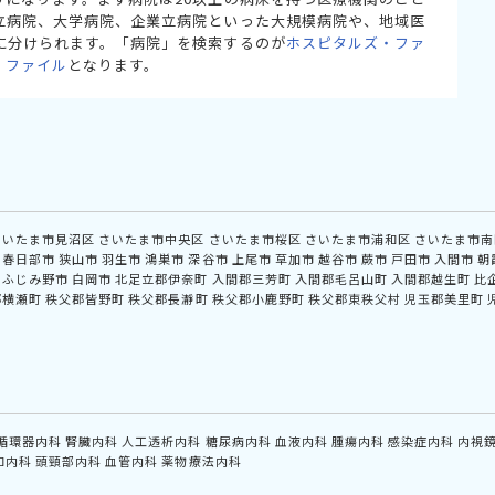
立病院、大学病院、企業立病院といった大規模病院や、地域医
に分けられます。「病院」を検索するのが
ホスピタルズ・ファ
・ファイル
となります。
さいたま市見沼区
さいたま市中央区
さいたま市桜区
さいたま市浦和区
さいたま市南
春日部市
狭山市
羽生市
鴻巣市
深谷市
上尾市
草加市
越谷市
蕨市
戸田市
入間市
朝
ふじみ野市
白岡市
北足立郡伊奈町
入間郡三芳町
入間郡毛呂山町
入間郡越生町
比
郡横瀬町
秩父郡皆野町
秩父郡長瀞町
秩父郡小鹿野町
秩父郡東秩父村
児玉郡美里町
循環器内科
腎臓内科
人工透析内科
糖尿病内科
血液内科
腫瘍内科
感染症内科
内視
和内科
頭頸部内科
血管内科
薬物療法内科