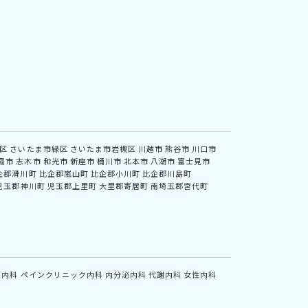
区
さいたま市緑区
さいたま市岩槻区
川越市
熊谷市
川口市
霞市
志木市
和光市
新座市
桶川市
北本市
八潮市
富士見市
企郡滑川町
比企郡嵐山町
比企郡小川町
比企郡川島町
児玉郡神川町
児玉郡上里町
大里郡寄居町
南埼玉郡宮代町
鏡内科
ペインクリニック内科
内分泌内科
代謝内科
女性内科