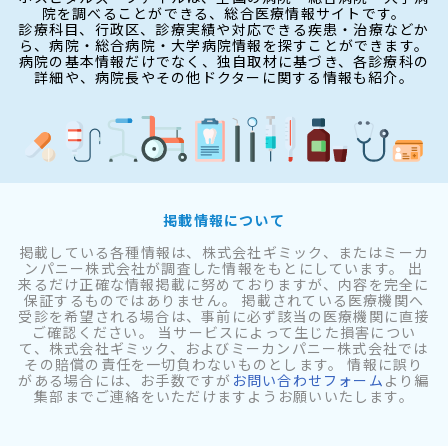
院を調べることができる、総合医療情報サイトです。
診療科目、行政区、診療実績や対応できる疾患・治療などか
ら、病院・総合病院・大学病院情報を探すことができます。
病院の基本情報だけでなく、独自取材に基づき、各診療科の
詳細や、病院長やその他ドクターに関する情報も紹介。
掲載情報について
掲載している各種情報は、株式会社ギミック、またはミーカ
ンパニー株式会社が調査した情報をもとにしています。 出
来るだけ正確な情報掲載に努めておりますが、内容を完全に
保証するものではありません。 掲載されている医療機関へ
受診を希望される場合は、事前に必ず該当の医療機関に直接
ご確認ください。 当サービスによって生じた損害につい
て、株式会社ギミック、およびミーカンパニー株式会社では
その賠償の責任を一切負わないものとします。 情報に誤り
がある場合には、お手数ですが
お問い合わせフォーム
より編
集部までご連絡をいただけますようお願いいたします。