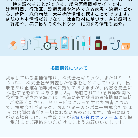
院を調べることができる、総合医療情報サイトです。
診療科目、行政区、診療実績や対応できる疾患・治療などか
ら、病院・総合病院・大学病院情報を探すことができます。
病院の基本情報だけでなく、独自取材に基づき、各診療科の
詳細や、病院長やその他ドクターに関する情報も紹介。
掲載情報について
掲載している各種情報は、株式会社ギミック、またはミーカ
ンパニー株式会社が調査した情報をもとにしています。 出
来るだけ正確な情報掲載に努めておりますが、内容を完全に
保証するものではありません。 掲載されている医療機関へ
受診を希望される場合は、事前に必ず該当の医療機関に直接
ご確認ください。 当サービスによって生じた損害につい
て、株式会社ギミック、およびミーカンパニー株式会社では
その賠償の責任を一切負わないものとします。 情報に誤り
がある場合には、お手数ですが
お問い合わせフォーム
より編
集部までご連絡をいただけますようお願いいたします。