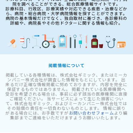
院を調べることができる、総合医療情報サイトです。
診療科目、行政区、診療実績や対応できる疾患・治療などか
ら、病院・総合病院・大学病院情報を探すことができます。
病院の基本情報だけでなく、独自取材に基づき、各診療科の
詳細や、病院長やその他ドクターに関する情報も紹介。
掲載情報について
掲載している各種情報は、株式会社ギミック、またはミーカ
ンパニー株式会社が調査した情報をもとにしています。 出
来るだけ正確な情報掲載に努めておりますが、内容を完全に
保証するものではありません。 掲載されている医療機関へ
受診を希望される場合は、事前に必ず該当の医療機関に直接
ご確認ください。 当サービスによって生じた損害につい
て、株式会社ギミック、およびミーカンパニー株式会社では
その賠償の責任を一切負わないものとします。 情報に誤り
がある場合には、お手数ですが
お問い合わせフォーム
より編
集部までご連絡をいただけますようお願いいたします。