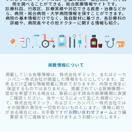
院を調べることができる、総合医療情報サイトです。
診療科目、行政区、診療実績や対応できる疾患・治療などか
ら、病院・総合病院・大学病院情報を探すことができます。
病院の基本情報だけでなく、独自取材に基づき、各診療科の
詳細や、病院長やその他ドクターに関する情報も紹介。
掲載情報について
掲載している各種情報は、株式会社ギミック、またはミーカ
ンパニー株式会社が調査した情報をもとにしています。 出
来るだけ正確な情報掲載に努めておりますが、内容を完全に
保証するものではありません。 掲載されている医療機関へ
受診を希望される場合は、事前に必ず該当の医療機関に直接
ご確認ください。 当サービスによって生じた損害につい
て、株式会社ギミック、およびミーカンパニー株式会社では
その賠償の責任を一切負わないものとします。 情報に誤り
がある場合には、お手数ですが
お問い合わせフォーム
より編
集部までご連絡をいただけますようお願いいたします。