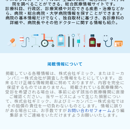
院を調べることができる、総合医療情報サイトです。
診療科目、行政区、診療実績や対応できる疾患・治療などか
ら、病院・総合病院・大学病院情報を探すことができます。
病院の基本情報だけでなく、独自取材に基づき、各診療科の
詳細や、病院長やその他ドクターに関する情報も紹介。
掲載情報について
掲載している各種情報は、株式会社ギミック、またはミーカ
ンパニー株式会社が調査した情報をもとにしています。 出
来るだけ正確な情報掲載に努めておりますが、内容を完全に
保証するものではありません。 掲載されている医療機関へ
受診を希望される場合は、事前に必ず該当の医療機関に直接
ご確認ください。 当サービスによって生じた損害につい
て、株式会社ギミック、およびミーカンパニー株式会社では
その賠償の責任を一切負わないものとします。 情報に誤り
がある場合には、お手数ですが
お問い合わせフォーム
より編
集部までご連絡をいただけますようお願いいたします。