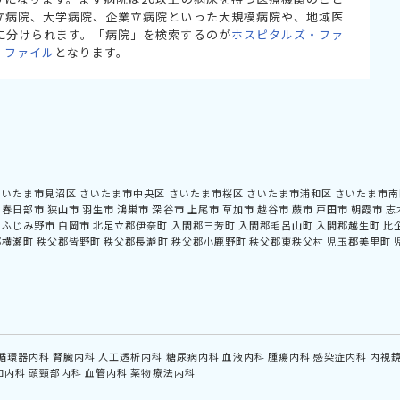
立病院、大学病院、企業立病院といった大規模病院や、地域医
に分けられます。「病院」を検索するのが
ホスピタルズ・ファ
・ファイル
となります。
さいたま市見沼区
さいたま市中央区
さいたま市桜区
さいたま市浦和区
さいたま市南
春日部市
狭山市
羽生市
鴻巣市
深谷市
上尾市
草加市
越谷市
蕨市
戸田市
朝霞市
志
ふじみ野市
白岡市
北足立郡伊奈町
入間郡三芳町
入間郡毛呂山町
入間郡越生町
比
郡横瀬町
秩父郡皆野町
秩父郡長瀞町
秩父郡小鹿野町
秩父郡東秩父村
児玉郡美里町
循環器内科
腎臓内科
人工透析内科
糖尿病内科
血液内科
腫瘍内科
感染症内科
内視
和内科
頭頸部内科
血管内科
薬物療法内科