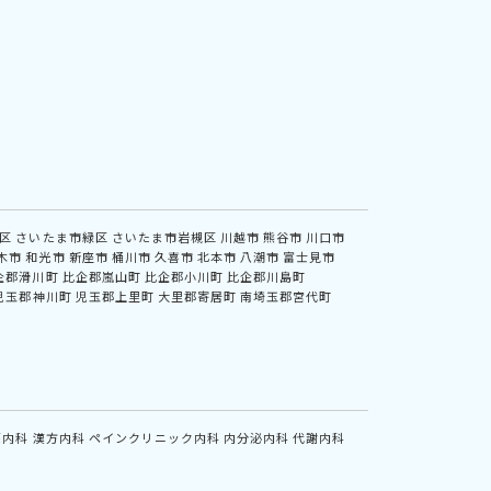
区
さいたま市緑区
さいたま市岩槻区
川越市
熊谷市
川口市
木市
和光市
新座市
桶川市
久喜市
北本市
八潮市
富士見市
企郡滑川町
比企郡嵐山町
比企郡小川町
比企郡川島町
児玉郡神川町
児玉郡上里町
大里郡寄居町
南埼玉郡宮代町
鏡内科
漢方内科
ペインクリニック内科
内分泌内科
代謝内科