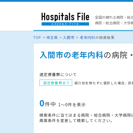
全国の頼れる病院・総
病院・総合病院・大学病院
TOP
埼玉県
入間市
老年内科
の検索結果
入間市の老年内科
の病院
選定療養費について
選定療養費あり
紹介状を持たずに受診した場合、診
0
件中
1〜0件を表示
検索条件に当てはまる病院・総合病院・大学病院
再度条件を変更して検索してください。