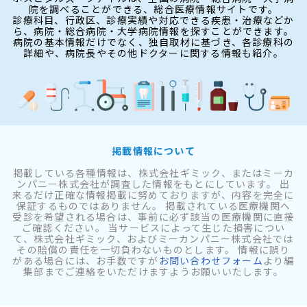
院を調べることができる、総合医療情報サイトです。
診療科目、行政区、診療実績や対応できる疾患・治療などか
ら、病院・総合病院・大学病院情報を探すことができます。
病院の基本情報だけでなく、独自取材に基づき、各診療科の
詳細や、病院長やその他ドクターに関する情報も紹介。
掲載情報について
掲載している各種情報は、株式会社ギミック、またはミーカ
ンパニー株式会社が調査した情報をもとにしています。 出
来るだけ正確な情報掲載に努めておりますが、内容を完全に
保証するものではありません。 掲載されている医療機関へ
受診を希望される場合は、事前に必ず該当の医療機関に直接
ご確認ください。 当サービスによって生じた損害につい
て、株式会社ギミック、およびミーカンパニー株式会社では
その賠償の責任を一切負わないものとします。 情報に誤り
がある場合には、お手数ですが
お問い合わせフォーム
より編
集部までご連絡をいただけますようお願いいたします。