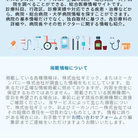
院を調べることができる、総合医療情報サイトです。
診療科目、行政区、診療実績や対応できる疾患・治療などか
ら、病院・総合病院・大学病院情報を探すことができます。
病院の基本情報だけでなく、独自取材に基づき、各診療科の
詳細や、病院長やその他ドクターに関する情報も紹介。
掲載情報について
掲載している各種情報は、株式会社ギミック、またはミーカ
ンパニー株式会社が調査した情報をもとにしています。 出
来るだけ正確な情報掲載に努めておりますが、内容を完全に
保証するものではありません。 掲載されている医療機関へ
受診を希望される場合は、事前に必ず該当の医療機関に直接
ご確認ください。 当サービスによって生じた損害につい
て、株式会社ギミック、およびミーカンパニー株式会社では
その賠償の責任を一切負わないものとします。 情報に誤り
がある場合には、お手数ですが
お問い合わせフォーム
より編
集部までご連絡をいただけますようお願いいたします。