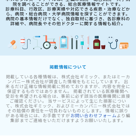
院を調べることができる、総合医療情報サイトです。
診療科目、行政区、診療実績や対応できる疾患・治療などか
ら、病院・総合病院・大学病院情報を探すことができます。
病院の基本情報だけでなく、独自取材に基づき、各診療科の
詳細や、病院長やその他ドクターに関する情報も紹介。
掲載情報について
掲載している各種情報は、株式会社ギミック、またはミーカ
ンパニー株式会社が調査した情報をもとにしています。 出
来るだけ正確な情報掲載に努めておりますが、内容を完全に
保証するものではありません。 掲載されている医療機関へ
受診を希望される場合は、事前に必ず該当の医療機関に直接
ご確認ください。 当サービスによって生じた損害につい
て、株式会社ギミック、およびミーカンパニー株式会社では
その賠償の責任を一切負わないものとします。 情報に誤り
がある場合には、お手数ですが
お問い合わせフォーム
より編
集部までご連絡をいただけますようお願いいたします。