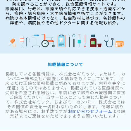
院を調べることができる、総合医療情報サイトです。
診療科目、行政区、診療実績や対応できる疾患・治療などか
ら、病院・総合病院・大学病院情報を探すことができます。
病院の基本情報だけでなく、独自取材に基づき、各診療科の
詳細や、病院長やその他ドクターに関する情報も紹介。
掲載情報について
掲載している各種情報は、株式会社ギミック、またはミーカ
ンパニー株式会社が調査した情報をもとにしています。 出
来るだけ正確な情報掲載に努めておりますが、内容を完全に
保証するものではありません。 掲載されている医療機関へ
受診を希望される場合は、事前に必ず該当の医療機関に直接
ご確認ください。 当サービスによって生じた損害につい
て、株式会社ギミック、およびミーカンパニー株式会社では
その賠償の責任を一切負わないものとします。 情報に誤り
がある場合には、お手数ですが
お問い合わせフォーム
より編
集部までご連絡をいただけますようお願いいたします。