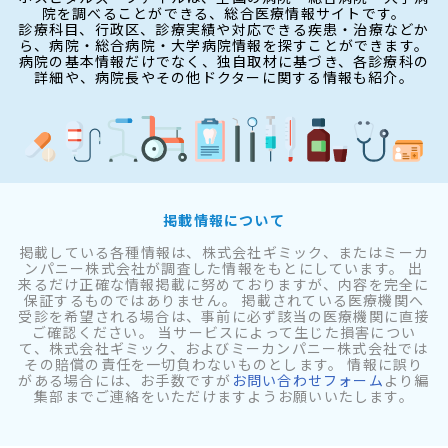
院を調べることができる、総合医療情報サイトです。
診療科目、行政区、診療実績や対応できる疾患・治療などか
ら、病院・総合病院・大学病院情報を探すことができます。
病院の基本情報だけでなく、独自取材に基づき、各診療科の
詳細や、病院長やその他ドクターに関する情報も紹介。
掲載情報について
掲載している各種情報は、株式会社ギミック、またはミーカ
ンパニー株式会社が調査した情報をもとにしています。 出
来るだけ正確な情報掲載に努めておりますが、内容を完全に
保証するものではありません。 掲載されている医療機関へ
受診を希望される場合は、事前に必ず該当の医療機関に直接
ご確認ください。 当サービスによって生じた損害につい
て、株式会社ギミック、およびミーカンパニー株式会社では
その賠償の責任を一切負わないものとします。 情報に誤り
がある場合には、お手数ですが
お問い合わせフォーム
より編
集部までご連絡をいただけますようお願いいたします。