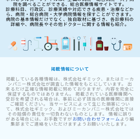
院を調べることができる、総合医療情報サイトです。
診療科目、行政区、診療実績や対応できる疾患・治療などか
ら、病院・総合病院・大学病院情報を探すことができます。
病院の基本情報だけでなく、独自取材に基づき、各診療科の
詳細や、病院長やその他ドクターに関する情報も紹介。
掲載情報について
掲載している各種情報は、株式会社ギミック、またはミーカ
ンパニー株式会社が調査した情報をもとにしています。 出
来るだけ正確な情報掲載に努めておりますが、内容を完全に
保証するものではありません。 掲載されている医療機関へ
受診を希望される場合は、事前に必ず該当の医療機関に直接
ご確認ください。 当サービスによって生じた損害につい
て、株式会社ギミック、およびミーカンパニー株式会社では
その賠償の責任を一切負わないものとします。 情報に誤り
がある場合には、お手数ですが
お問い合わせフォーム
より編
集部までご連絡をいただけますようお願いいたします。