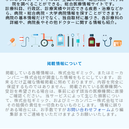
院を調べることができる、総合医療情報サイトです。
診療科目、行政区、診療実績や対応できる疾患・治療などか
ら、病院・総合病院・大学病院情報を探すことができます。
病院の基本情報だけでなく、独自取材に基づき、各診療科の
詳細や、病院長やその他ドクターに関する情報も紹介。
掲載情報について
掲載している各種情報は、株式会社ギミック、またはミーカ
ンパニー株式会社が調査した情報をもとにしています。 出
来るだけ正確な情報掲載に努めておりますが、内容を完全に
保証するものではありません。 掲載されている医療機関へ
受診を希望される場合は、事前に必ず該当の医療機関に直接
ご確認ください。 当サービスによって生じた損害につい
て、株式会社ギミック、およびミーカンパニー株式会社では
その賠償の責任を一切負わないものとします。 情報に誤り
がある場合には、お手数ですが
お問い合わせフォーム
より編
集部までご連絡をいただけますようお願いいたします。