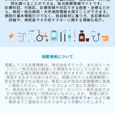
院を調べることができる、総合医療情報サイトです。
診療科目、行政区、診療実績や対応できる疾患・治療などか
ら、病院・総合病院・大学病院情報を探すことができます。
病院の基本情報だけでなく、独自取材に基づき、各診療科の
詳細や、病院長やその他ドクターに関する情報も紹介。
掲載情報について
掲載している各種情報は、株式会社ギミック、またはミーカ
ンパニー株式会社が調査した情報をもとにしています。 出
来るだけ正確な情報掲載に努めておりますが、内容を完全に
保証するものではありません。 掲載されている医療機関へ
受診を希望される場合は、事前に必ず該当の医療機関に直接
ご確認ください。 当サービスによって生じた損害につい
て、株式会社ギミック、およびミーカンパニー株式会社では
その賠償の責任を一切負わないものとします。 情報に誤り
がある場合には、お手数ですが
お問い合わせフォーム
より編
集部までご連絡をいただけますようお願いいたします。