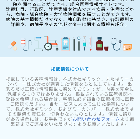
院を調べることができる、総合医療情報サイトです。
診療科目、行政区、診療実績や対応できる疾患・治療などか
ら、病院・総合病院・大学病院情報を探すことができます。
病院の基本情報だけでなく、独自取材に基づき、各診療科の
詳細や、病院長やその他ドクターに関する情報も紹介。
掲載情報について
掲載している各種情報は、株式会社ギミック、またはミーカ
ンパニー株式会社が調査した情報をもとにしています。 出
来るだけ正確な情報掲載に努めておりますが、内容を完全に
保証するものではありません。 掲載されている医療機関へ
受診を希望される場合は、事前に必ず該当の医療機関に直接
ご確認ください。 当サービスによって生じた損害につい
て、株式会社ギミック、およびミーカンパニー株式会社では
その賠償の責任を一切負わないものとします。 情報に誤り
がある場合には、お手数ですが
お問い合わせフォーム
より編
集部までご連絡をいただけますようお願いいたします。