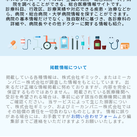
院を調べることができる、総合医療情報サイトです。
診療科目、行政区、診療実績や対応できる疾患・治療などか
ら、病院・総合病院・大学病院情報を探すことができます。
病院の基本情報だけでなく、独自取材に基づき、各診療科の
詳細や、病院長やその他ドクターに関する情報も紹介。
掲載情報について
掲載している各種情報は、株式会社ギミック、またはミーカ
ンパニー株式会社が調査した情報をもとにしています。 出
来るだけ正確な情報掲載に努めておりますが、内容を完全に
保証するものではありません。 掲載されている医療機関へ
受診を希望される場合は、事前に必ず該当の医療機関に直接
ご確認ください。 当サービスによって生じた損害につい
て、株式会社ギミック、およびミーカンパニー株式会社では
その賠償の責任を一切負わないものとします。 情報に誤り
がある場合には、お手数ですが
お問い合わせフォーム
より編
集部までご連絡をいただけますようお願いいたします。