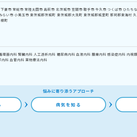
下妻市
常総市
常陸太田市
高萩市
北茨城市
笠間市
取手市
牛久市
つくば市
ひたち
みらい市
小美玉市
東茨城郡茨城町
東茨城郡大洗町
東茨城郡城里町
那珂郡東海村
久
利根町
循環器内科
腎臓内科
人工透析内科
糖尿病内科
血液内科
腫瘍内科
感染症内科
内視
部内科
血管内科
薬物療法内科
悩みに寄り添うアプローチ
る
病気を知る