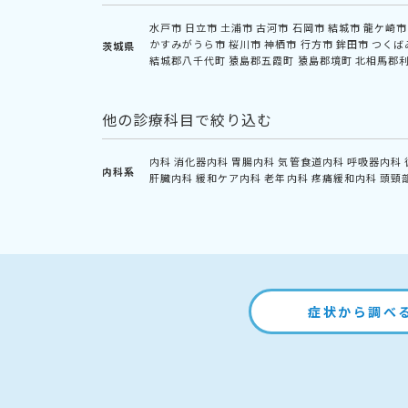
水戸市
日立市
土浦市
古河市
石岡市
結城市
龍ケ崎市
かすみがうら市
桜川市
神栖市
行方市
鉾田市
つくば
茨城県
結城郡八千代町
猿島郡五霞町
猿島郡境町
北相馬郡
他の診療科目で絞り込む
内科
消化器内科
胃腸内科
気管食道内科
呼吸器内科
内科系
肝臓内科
緩和ケア内科
老年内科
疼痛緩和内科
頭頸
症状から調べ