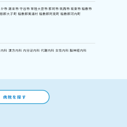
なか市
潮来市
守谷市
常陸大宮市
那珂市
筑西市
坂東市
稲敷市
慈郡大子町
稲敷郡美浦村
稲敷郡阿見町
稲敷郡河内町
鏡内科
漢方内科
内分泌内科
代謝内科
女性内科
脳神経内科
病院を探す