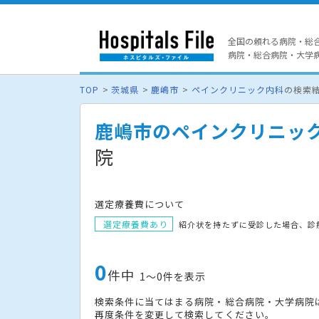
全国の頼れる病院・総
病院・総合病院・大学病院
TOP
茨城県
鹿嶋市
ペインクリニック内科
の検索
鹿嶋市のペインクリニッ
院
選定療養費について
選定療養費あり
紹介状を持たずに受診した場合、診
0
件中
1〜0件を表示
検索条件に当てはまる病院・総合病院・大学病院
再度条件を変更して検索してください。