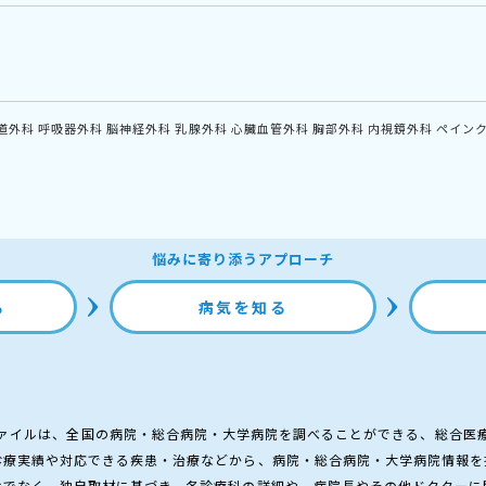
道外科
呼吸器外科
脳神経外科
乳腺外科
心臓血管外科
胸部外科
内視鏡外科
ペイン
悩みに寄り添うアプローチ
る
病気を知る
ァイルは、全国の病院・総合病院・大学病院を調べることができる、総合医
診療実績や対応できる疾患・治療などから、病院・総合病院・大学病院情報を
けでなく、独自取材に基づき、各診療科の詳細や、病院長やその他ドクターに