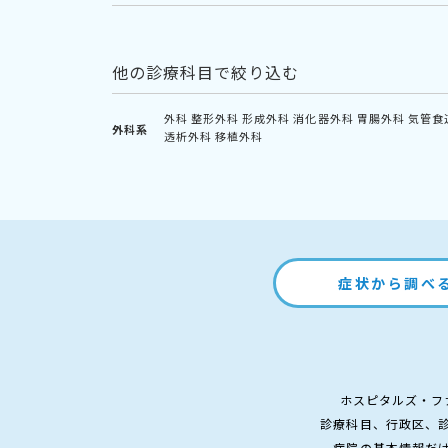
他の診療科目で絞り込む
外科
整形外科
形成外科
消化器外科
胃腸外科
気管食
外科系
透析外科
移植外科
症状から調べ
ホスピタルズ・フ
診療科目、行政区、
病院の基本情報だ