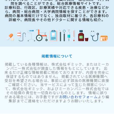
院を調べることができる、総合医療情報サイトです。
診療科目、行政区、診療実績や対応できる疾患・治療などか
ら、病院・総合病院・大学病院情報を探すことができます。
病院の基本情報だけでなく、独自取材に基づき、各診療科の
詳細や、病院長やその他ドクターに関する情報も紹介。
掲載情報について
掲載している各種情報は、株式会社ギミック、またはミーカ
ンパニー株式会社が調査した情報をもとにしています。 出
来るだけ正確な情報掲載に努めておりますが、内容を完全に
保証するものではありません。 掲載されている医療機関へ
受診を希望される場合は、事前に必ず該当の医療機関に直接
ご確認ください。 当サービスによって生じた損害につい
て、株式会社ギミック、およびミーカンパニー株式会社では
その賠償の責任を一切負わないものとします。 情報に誤り
がある場合には、お手数ですが
お問い合わせフォーム
より編
集部までご連絡をいただけますようお願いいたします。