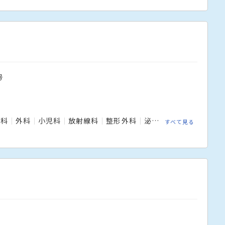
号
内科
外科
小児科
放射線科
整形外科
泌尿器科
皮膚科
精
すべて見る