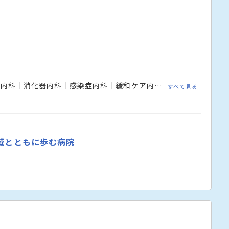
器内科
消化器内科
感染症内科
緩和ケア内科
外科 消化器外
すべて見る
域とともに歩む病院