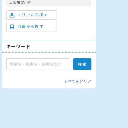
大阪市淀川区
エリアから探す
沿線から探す
キーワード
科
整形外科
皮膚科
泌尿器科
産婦人科
小児科
眼科
耳鼻
すべてをクリア