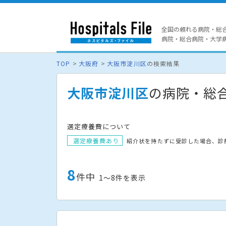
全国の頼れる病院・総
病院・総合病院・大学病院
TOP
大阪府
大阪市淀川区
の検索結果
大阪市淀川区
の病院・総
選定療養費について
選定療養費あり
紹介状を持たずに受診した場合、診
8
件中
1〜8件を表示