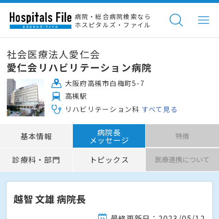
病院・総合病院検索なら
ホスピタルズ・ファイル
社会医療法人愛仁会
愛仁会リハビリテーション病院
大阪府高槻市白梅町5-7
高槻駅
リハビリテーション科
すべて見る
病院長
基本情報
特徴
メッセージ
診療科・部門
トピックス
医療連携について
越智 文雄 病院長
最終更新日：2023/05/12