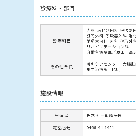
診療科・部門
内科
消化器内科
呼吸器
肛門外科
呼吸器外科
消
診療科目
循環器内科
外科
整形外
リハビリテーション科
麻酔科標榜医／原田 高
緩和ケアセンター
大腸肛
その他部門
集中治療部（ICU）
施設情報
管理者
鈴木 紳一郎総院長
電話番号
0466-44-1451