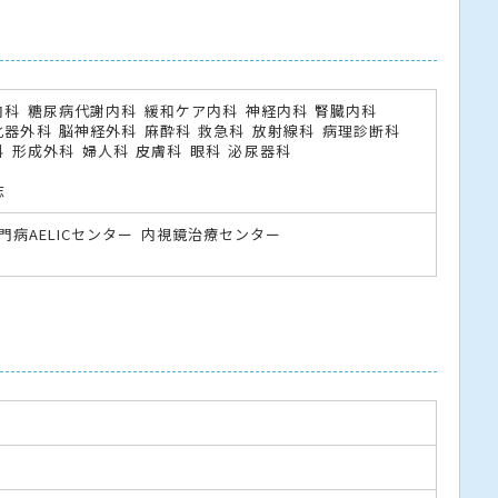
内科
糖尿病代謝内科
緩和ケア内科
神経内科
腎臓内科
化器外科
脳神経外科
麻酔科
救急科
放射線科
病理診断科
科
形成外科
婦人科
皮膚科
眼科
泌尿器科
志
門病AELICセンター
内視鏡治療センター