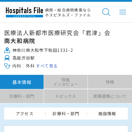
病院・総合病院検索なら
ホスピタルズ・ファイル
医療法人新都市医療研究会「君津」会
南大和病院
神奈川県大和市下和田1331-2
高座渋谷駅
内科
外科
すべて見る
院長
基本情報
特徴
インタビュー
診療科・部門
トピックス
医療連携について
アクセス
診療科・部門
施設情報