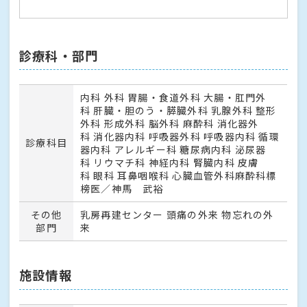
診療科・部門
内科 外科 胃腸・食道外科 大腸・肛門外
科 肝臓・胆のう・膵臓外科 乳腺外科 整形
外科 形成外科 脳外科 麻酔科 消化器外
科 消化器内科 呼吸器外科 呼吸器内科 循環
診療科目
器内科 アレルギー科 糖尿病内科 泌尿器
科 リウマチ科 神経内科 腎臓内科 皮膚
科 眼科 耳鼻咽喉科 心臓血管外科麻酔科標
榜医／神馬 武裕
その他
乳房再建センター 頭痛の外来 物忘れの外
部門
来
施設情報