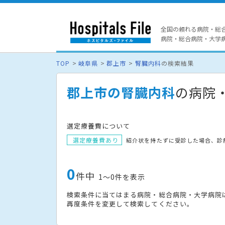
全国の頼れる病院・総
病院・総合病院・大学病院
TOP
岐阜県
郡上市
腎臓内科
の検索結果
郡上市の腎臓内科
の病院
選定療養費について
選定療養費あり
紹介状を持たずに受診した場合、診
0
件中
1〜0件を表示
検索条件に当てはまる病院・総合病院・大学病院
再度条件を変更して検索してください。