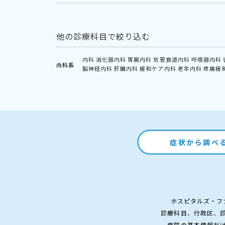
他の診療科目で絞り込む
内科
消化器内科
胃腸内科
気管食道内科
呼吸器内科
内科系
脳神経内科
肝臓内科
緩和ケア内科
老年内科
疼痛緩
症状から調べ
ホスピタルズ・フ
診療科目、行政区、
病院の基本情報だ