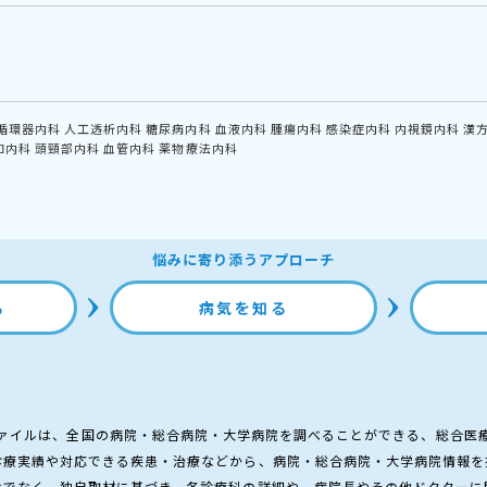
循環器内科
人工透析内科
糖尿病内科
血液内科
腫瘍内科
感染症内科
内視鏡内科
漢
和内科
頭頸部内科
血管内科
薬物療法内科
悩みに寄り添うアプローチ
る
病気を知る
ァイルは、全国の病院・総合病院・大学病院を調べることができる、総合医
診療実績や対応できる疾患・治療などから、病院・総合病院・大学病院情報を
けでなく、独自取材に基づき、各診療科の詳細や、病院長やその他ドクターに