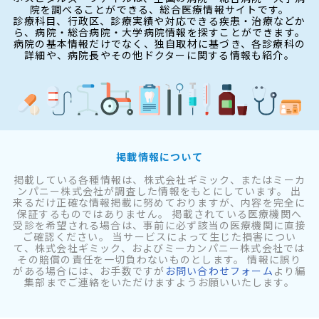
院を調べることができる、総合医療情報サイトです。
診療科目、行政区、診療実績や対応できる疾患・治療などか
ら、病院・総合病院・大学病院情報を探すことができます。
病院の基本情報だけでなく、独自取材に基づき、各診療科の
詳細や、病院長やその他ドクターに関する情報も紹介。
掲載情報について
掲載している各種情報は、株式会社ギミック、またはミーカ
ンパニー株式会社が調査した情報をもとにしています。 出
来るだけ正確な情報掲載に努めておりますが、内容を完全に
保証するものではありません。 掲載されている医療機関へ
受診を希望される場合は、事前に必ず該当の医療機関に直接
ご確認ください。 当サービスによって生じた損害につい
て、株式会社ギミック、およびミーカンパニー株式会社では
その賠償の責任を一切負わないものとします。 情報に誤り
がある場合には、お手数ですが
お問い合わせフォーム
より編
集部までご連絡をいただけますようお願いいたします。