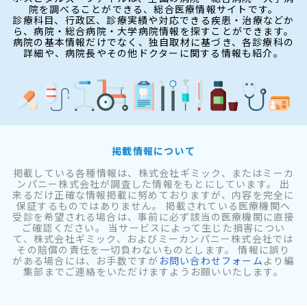
院を調べることができる、総合医療情報サイトです。
診療科目、行政区、診療実績や対応できる疾患・治療などか
ら、病院・総合病院・大学病院情報を探すことができます。
病院の基本情報だけでなく、独自取材に基づき、各診療科の
詳細や、病院長やその他ドクターに関する情報も紹介。
掲載情報について
掲載している各種情報は、株式会社ギミック、またはミーカ
ンパニー株式会社が調査した情報をもとにしています。 出
来るだけ正確な情報掲載に努めておりますが、内容を完全に
保証するものではありません。 掲載されている医療機関へ
受診を希望される場合は、事前に必ず該当の医療機関に直接
ご確認ください。 当サービスによって生じた損害につい
て、株式会社ギミック、およびミーカンパニー株式会社では
その賠償の責任を一切負わないものとします。 情報に誤り
がある場合には、お手数ですが
お問い合わせフォーム
より編
集部までご連絡をいただけますようお願いいたします。