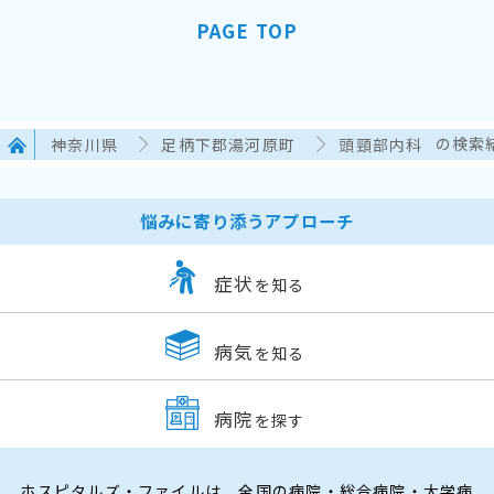
PAGE TOP
神奈川県
足柄下郡湯河原町
頭頸部内科
の検索
悩みに寄り添うアプローチ
症状
を知る
病気
を知る
病院
を探す
ホスピタルズ・ファイルは、全国の病院・総合病院・大学病