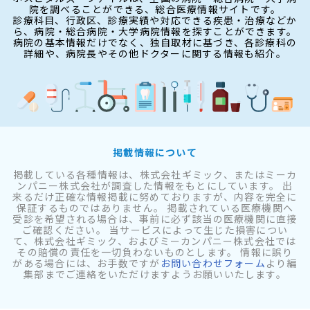
院を調べることができる、総合医療情報サイトです。
診療科目、行政区、診療実績や対応できる疾患・治療などか
ら、病院・総合病院・大学病院情報を探すことができます。
病院の基本情報だけでなく、独自取材に基づき、各診療科の
詳細や、病院長やその他ドクターに関する情報も紹介。
掲載情報について
掲載している各種情報は、株式会社ギミック、またはミーカ
ンパニー株式会社が調査した情報をもとにしています。 出
来るだけ正確な情報掲載に努めておりますが、内容を完全に
保証するものではありません。 掲載されている医療機関へ
受診を希望される場合は、事前に必ず該当の医療機関に直接
ご確認ください。 当サービスによって生じた損害につい
て、株式会社ギミック、およびミーカンパニー株式会社では
その賠償の責任を一切負わないものとします。 情報に誤り
がある場合には、お手数ですが
お問い合わせフォーム
より編
集部までご連絡をいただけますようお願いいたします。