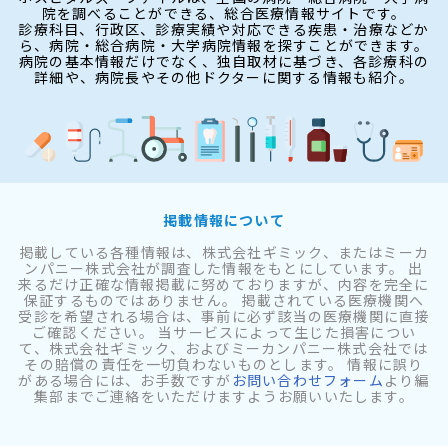
院を調べることができる、総合医療情報サイトです。
診療科目、行政区、診療実績や対応できる疾患・治療などか
ら、病院・総合病院・大学病院情報を探すことができます。
病院の基本情報だけでなく、独自取材に基づき、各診療科の
詳細や、病院長やその他ドクターに関する情報も紹介。
掲載情報について
掲載している各種情報は、株式会社ギミック、またはミーカ
ンパニー株式会社が調査した情報をもとにしています。 出
来るだけ正確な情報掲載に努めておりますが、内容を完全に
保証するものではありません。 掲載されている医療機関へ
受診を希望される場合は、事前に必ず該当の医療機関に直接
ご確認ください。 当サービスによって生じた損害につい
て、株式会社ギミック、およびミーカンパニー株式会社では
その賠償の責任を一切負わないものとします。 情報に誤り
がある場合には、お手数ですが
お問い合わせフォーム
より編
集部までご連絡をいただけますようお願いいたします。