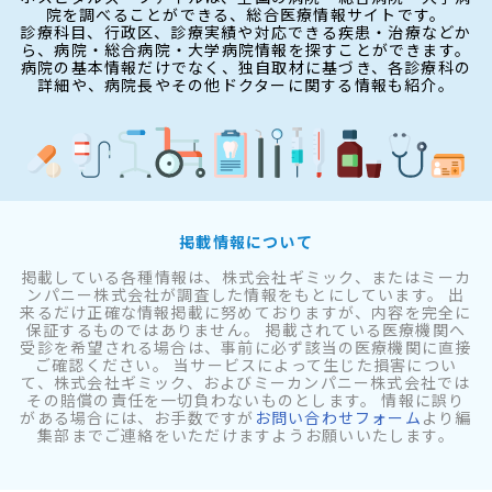
院を調べることができる、総合医療情報サイトです。
診療科目、行政区、診療実績や対応できる疾患・治療などか
ら、病院・総合病院・大学病院情報を探すことができます。
病院の基本情報だけでなく、独自取材に基づき、各診療科の
詳細や、病院長やその他ドクターに関する情報も紹介。
掲載情報について
掲載している各種情報は、株式会社ギミック、またはミーカ
ンパニー株式会社が調査した情報をもとにしています。 出
来るだけ正確な情報掲載に努めておりますが、内容を完全に
保証するものではありません。 掲載されている医療機関へ
受診を希望される場合は、事前に必ず該当の医療機関に直接
ご確認ください。 当サービスによって生じた損害につい
て、株式会社ギミック、およびミーカンパニー株式会社では
その賠償の責任を一切負わないものとします。 情報に誤り
がある場合には、お手数ですが
お問い合わせフォーム
より編
集部までご連絡をいただけますようお願いいたします。