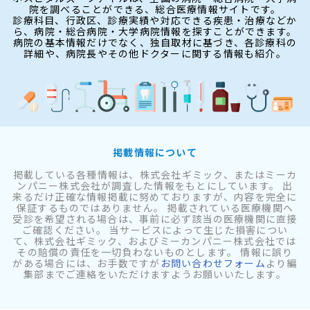
院を調べることができる、総合医療情報サイトです。
診療科目、行政区、診療実績や対応できる疾患・治療などか
ら、病院・総合病院・大学病院情報を探すことができます。
病院の基本情報だけでなく、独自取材に基づき、各診療科の
詳細や、病院長やその他ドクターに関する情報も紹介。
掲載情報について
掲載している各種情報は、株式会社ギミック、またはミーカ
ンパニー株式会社が調査した情報をもとにしています。 出
来るだけ正確な情報掲載に努めておりますが、内容を完全に
保証するものではありません。 掲載されている医療機関へ
受診を希望される場合は、事前に必ず該当の医療機関に直接
ご確認ください。 当サービスによって生じた損害につい
て、株式会社ギミック、およびミーカンパニー株式会社では
その賠償の責任を一切負わないものとします。 情報に誤り
がある場合には、お手数ですが
お問い合わせフォーム
より編
集部までご連絡をいただけますようお願いいたします。