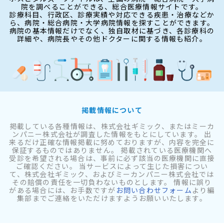
院を調べることができる、総合医療情報サイトです。
診療科目、行政区、診療実績や対応できる疾患・治療などか
ら、病院・総合病院・大学病院情報を探すことができます。
病院の基本情報だけでなく、独自取材に基づき、各診療科の
詳細や、病院長やその他ドクターに関する情報も紹介。
掲載情報について
掲載している各種情報は、株式会社ギミック、またはミーカ
ンパニー株式会社が調査した情報をもとにしています。 出
来るだけ正確な情報掲載に努めておりますが、内容を完全に
保証するものではありません。 掲載されている医療機関へ
受診を希望される場合は、事前に必ず該当の医療機関に直接
ご確認ください。 当サービスによって生じた損害につい
て、株式会社ギミック、およびミーカンパニー株式会社では
その賠償の責任を一切負わないものとします。 情報に誤り
がある場合には、お手数ですが
お問い合わせフォーム
より編
集部までご連絡をいただけますようお願いいたします。