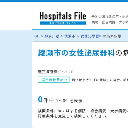
全国の頼れる病院・総
病院・総合病院・大学病院
TOP
神奈川県
綾瀬市
女性泌尿器科
の検索結果
綾瀬市の女性泌尿器科
の
選定療養費について
選定療養費あり
紹介状を持たずに受診した場合、診
0
件中
1〜0件を表示
検索条件に当てはまる病院・総合病院・大学病院
再度条件を変更して検索してください。