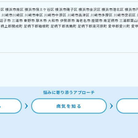
中区
横浜市南区
横浜市保土ケ谷区
横浜市磯子区
横浜市金沢区
横浜市港北区
横浜市
区
川崎市川崎区
川崎市幸区
川崎市中原区
川崎市高津区
川崎市多摩区
川崎市宮前区
逗子市
三浦市
秦野市
厚木市
大和市
伊勢原市
海老名市
座間市
南足柄市
三浦郡葉山
足柄上郡開成町
足柄下郡箱根町
足柄下郡真鶴町
足柄下郡湯河原町
愛甲郡愛川町
愛
悩みに寄り添うアプローチ
る
病気を知る