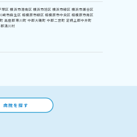
戸塚区
横浜市港南区
横浜市旭区
横浜市緑区
横浜市瀬谷区
川崎市麻生区
相模原市緑区
相模原市中央区
相模原市南区
町
高座郡寒川町
中郡大磯町
中郡二宮町
足柄上郡中井町
甲郡清川村
病院を探す