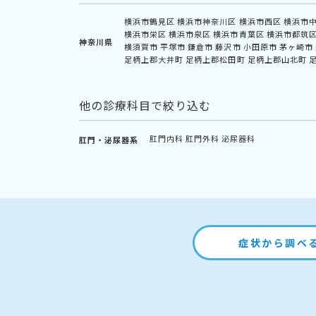
横浜市鶴見区
横浜市神奈川区
横浜市西区
横浜市
横浜市栄区
横浜市泉区
横浜市青葉区
横浜市都筑
神奈川県
横須賀市
平塚市
鎌倉市
藤沢市
小田原市
茅ヶ崎市
足柄上郡大井町
足柄上郡松田町
足柄上郡山北町
他の診療科目で絞り込む
肛門内科
肛門外科
泌尿器科
肛門・泌尿器系
症状から調べ