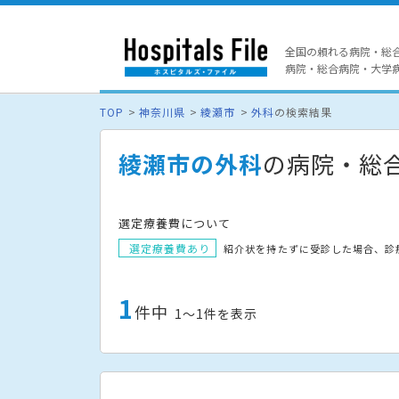
全国の頼れる病院・総
病院・総合病院・大学病院
TOP
神奈川県
綾瀬市
外科
の検索結果
綾瀬市の外科
の病院・総
選定療養費について
選定療養費あり
紹介状を持たずに受診した場合、診
1
件中
1〜1件を表示