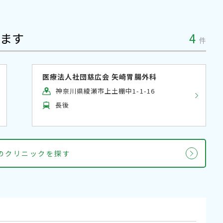
ます
4
件
医療法人社団慈広会 矢崎胃腸外科
神奈川県綾瀬市上土棚中1-1-16
長後
科のクリニックを探す