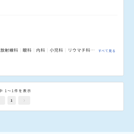
放射線科
眼科
内科
小児科
リウマチ科
整形外科
脳神経
すべて見る
中 1～1件を表示
1