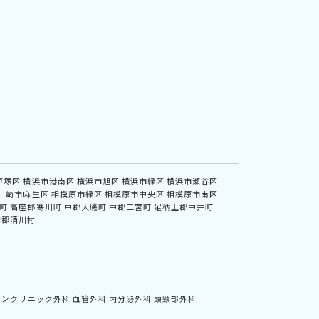
戸塚区
横浜市港南区
横浜市旭区
横浜市緑区
横浜市瀬谷区
川崎市麻生区
相模原市緑区
相模原市中央区
相模原市南区
町
高座郡寒川町
中郡大磯町
中郡二宮町
足柄上郡中井町
甲郡清川村
インクリニック外科
血管外科
内分泌外科
頭頸部外科