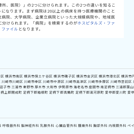
療所、医院）」の2つに分けられます。この2つの違いを知るこ
うになります。まず病院は20以上の病床を持つ医療機関のこと
立病院、大学病院、企業立病院といった大規模病院や、地域医
に分けられます。「病院」を検索するのが
ホスピタルズ・ファ
・ファイル
となります。
中区
横浜市南区
横浜市保土ケ谷区
横浜市磯子区
横浜市金沢区
横浜市港北区
横浜市
区
川崎市川崎区
川崎市幸区
川崎市中原区
川崎市高津区
川崎市多摩区
川崎市宮前区
逗子市
三浦市
秦野市
厚木市
大和市
伊勢原市
海老名市
座間市
南足柄市
三浦郡葉山
足柄上郡開成町
足柄下郡箱根町
足柄下郡真鶴町
足柄下郡湯河原町
愛甲郡愛川町
愛
科
呼吸器外科
脳神経外科
乳腺外科
心臓血管外科
腫瘍外科
胸部外科
内視鏡外科
ペ