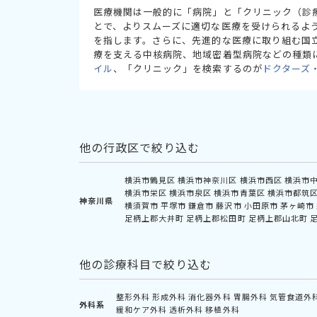
医療機関は一般的に「病院」と「クリニック（診
とで、よりスムーズに適切な医療を受けられるよ
を指します。さらに、先進的な医療に取り組む国
療を支える中核病院、地域密着型病院などの種類
イル
、「クリニック」を検索するのが
ドクターズ
他の行政区で絞り込む
横浜市鶴見区
横浜市神奈川区
横浜市西区
横浜市
横浜市栄区
横浜市泉区
横浜市青葉区
横浜市都筑
神奈川県
横須賀市
平塚市
鎌倉市
藤沢市
小田原市
茅ヶ崎市
足柄上郡大井町
足柄上郡松田町
足柄上郡山北町
他の診療科目で絞り込む
整形外科
形成外科
消化器外科
胃腸外科
気管食道外
外科系
緩和ケア外科
透析外科
移植外科