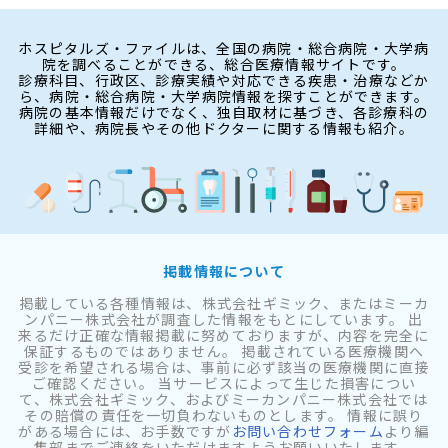
ホスピタルズ・ファイルは、全国の病院・総合病院・大学病
院を調べることができる、総合医療情報サイトです。
診療科目、行政区、診療実績や対応できる疾患・治療などか
ら、病院・総合病院・大学病院情報を探すことができます。
病院の基本情報だけでなく、独自取材に基づき、各診療科の
詳細や、病院長やその他ドクターに関する情報も紹介。
掲載情報について
掲載している各種情報は、株式会社ギミック、またはミーカ
ンパニー株式会社が調査した情報をもとにしています。 出
来るだけ正確な情報掲載に努めておりますが、内容を完全に
保証するものではありません。 掲載されている医療機関へ
受診を希望される場合は、事前に必ず該当の医療機関に直接
ご確認ください。 当サービスによって生じた損害につい
て、株式会社ギミック、およびミーカンパニー株式会社では
その賠償の責任を一切負わないものとします。 情報に誤り
がある場合には、お手数ですが
お問い合わせフォーム
より編
集部までご連絡をいただけますようお願いいたします。