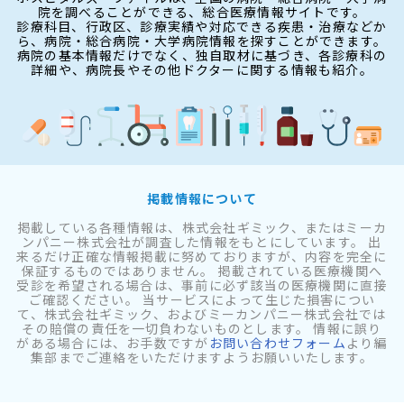
院を調べることができる、総合医療情報サイトです。
診療科目、行政区、診療実績や対応できる疾患・治療などか
ら、病院・総合病院・大学病院情報を探すことができます。
病院の基本情報だけでなく、独自取材に基づき、各診療科の
詳細や、病院長やその他ドクターに関する情報も紹介。
掲載情報について
掲載している各種情報は、株式会社ギミック、またはミーカ
ンパニー株式会社が調査した情報をもとにしています。 出
来るだけ正確な情報掲載に努めておりますが、内容を完全に
保証するものではありません。 掲載されている医療機関へ
受診を希望される場合は、事前に必ず該当の医療機関に直接
ご確認ください。 当サービスによって生じた損害につい
て、株式会社ギミック、およびミーカンパニー株式会社では
その賠償の責任を一切負わないものとします。 情報に誤り
がある場合には、お手数ですが
お問い合わせフォーム
より編
集部までご連絡をいただけますようお願いいたします。