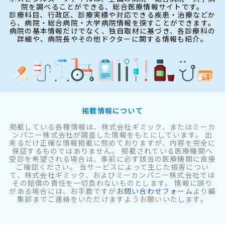
院を調べることができる、総合医療情報サイトです。
診療科目、行政区、診療実績や対応できる疾患・治療などか
ら、病院・総合病院・大学病院情報を探すことができます。
病院の基本情報だけでなく、独自取材に基づき、各診療科の
詳細や、病院長やその他ドクターに関する情報も紹介。
掲載情報について
掲載している各種情報は、株式会社ギミック、またはミーカ
ンパニー株式会社が調査した情報をもとにしています。 出
来るだけ正確な情報掲載に努めておりますが、内容を完全に
保証するものではありません。 掲載されている医療機関へ
受診を希望される場合は、事前に必ず該当の医療機関に直接
ご確認ください。 当サービスによって生じた損害につい
て、株式会社ギミック、およびミーカンパニー株式会社では
その賠償の責任を一切負わないものとします。 情報に誤り
がある場合には、お手数ですが
お問い合わせフォーム
より編
集部までご連絡をいただけますようお願いいたします。