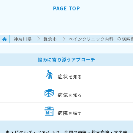
PAGE TOP
神奈川県
鎌倉市
ペインクリニック内科
の検索
悩みに寄り添うアプローチ
症状
を知る
病気
を知る
病院
を探す
ホスピタルズ・ファイルは、全国の病院・総合病院・大学病