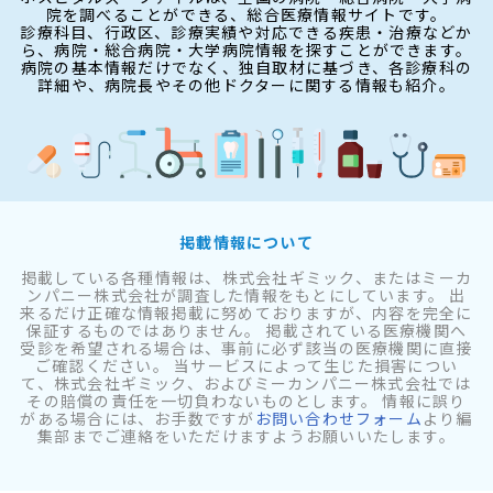
院を調べることができる、総合医療情報サイトです。
診療科目、行政区、診療実績や対応できる疾患・治療などか
ら、病院・総合病院・大学病院情報を探すことができます。
病院の基本情報だけでなく、独自取材に基づき、各診療科の
詳細や、病院長やその他ドクターに関する情報も紹介。
掲載情報について
掲載している各種情報は、株式会社ギミック、またはミーカ
ンパニー株式会社が調査した情報をもとにしています。 出
来るだけ正確な情報掲載に努めておりますが、内容を完全に
保証するものではありません。 掲載されている医療機関へ
受診を希望される場合は、事前に必ず該当の医療機関に直接
ご確認ください。 当サービスによって生じた損害につい
て、株式会社ギミック、およびミーカンパニー株式会社では
その賠償の責任を一切負わないものとします。 情報に誤り
がある場合には、お手数ですが
お問い合わせフォーム
より編
集部までご連絡をいただけますようお願いいたします。