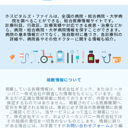
ホスピタルズ・ファイルは、全国の病院・総合病院・大学病
院を調べることができる、総合医療情報サイトです。
診療科目、行政区、診療実績や対応できる疾患・治療などか
ら、病院・総合病院・大学病院情報を探すことができます。
病院の基本情報だけでなく、独自取材に基づき、各診療科の
詳細や、病院長やその他ドクターに関する情報も紹介。
掲載情報について
掲載している各種情報は、株式会社ギミック、またはミーカ
ンパニー株式会社が調査した情報をもとにしています。 出
来るだけ正確な情報掲載に努めておりますが、内容を完全に
保証するものではありません。 掲載されている医療機関へ
受診を希望される場合は、事前に必ず該当の医療機関に直接
ご確認ください。 当サービスによって生じた損害につい
て、株式会社ギミック、およびミーカンパニー株式会社では
その賠償の責任を一切負わないものとします。 情報に誤り
がある場合には、お手数ですが
お問い合わせフォーム
より編