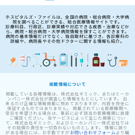
ホスピタルズ・ファイルは、全国の病院・総合病院・大学病
院を調べることができる、総合医療情報サイトです。
診療科目、行政区、診療実績や対応できる疾患・治療などか
ら、病院・総合病院・大学病院情報を探すことができます。
病院の基本情報だけでなく、独自取材に基づき、各診療科の
詳細や、病院長やその他ドクターに関する情報も紹介。
掲載情報について
掲載している各種情報は、株式会社ギミック、またはミーカ
ンパニー株式会社が調査した情報をもとにしています。 出
来るだけ正確な情報掲載に努めておりますが、内容を完全に
保証するものではありません。 掲載されている医療機関へ
受診を希望される場合は、事前に必ず該当の医療機関に直接
ご確認ください。 当サービスによって生じた損害につい
て、株式会社ギミック、およびミーカンパニー株式会社では
その賠償の責任を一切負わないものとします。 情報に誤り
がある場合には、お手数ですが
お問い合わせフォーム
より編